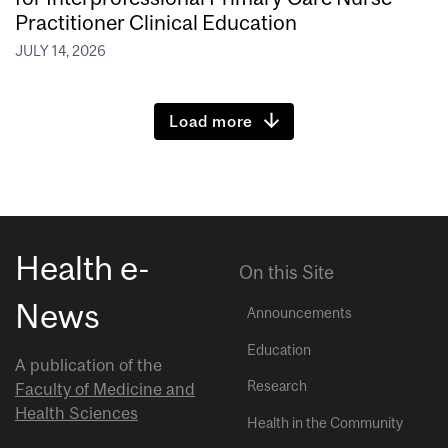
Practitioner Clinical Education
JULY 14, 2026
Load more
Health e-
On this Site
News
Announcements
Education
A publication of the
Research
Faculty of Medicine and
Health Sciences
Health in the Community