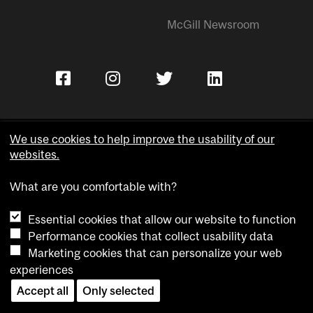
McGill Newsroom
We use cookies to help improve the usability of our
websites.
Copyright © McGill University.
What are you comfortable with?
Accessibility
Privacy notice
Essential cookies that allow our website to function
Cookie notice
Performance cookies that collect usability data
Marketing cookies that can personalize your web
Cookie settings
experiences
Contact us
Accept all
Only selected