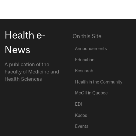
Health e-
On this Site
News
Announcements
Education
A publication of the
Research
Faculty of Medicine and
Health Sciences
Health in the Community
McGill in Quebec
EDI
Kudos
Events