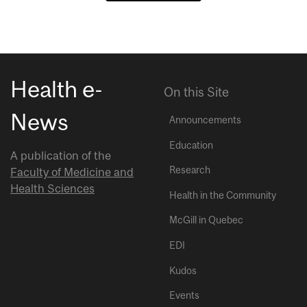
Health e-
On this Site
News
Announcements
Education
A publication of the
Research
Faculty of Medicine and
Health Sciences
Health in the Community
McGill in Quebec
EDI
Kudos
Events