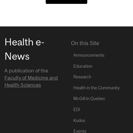
Health e-
On this Site
News
Announcements
Education
A publication of the
Research
Faculty of Medicine and
Health Sciences
Health in the Community
McGill in Quebec
EDI
Kudos
Events