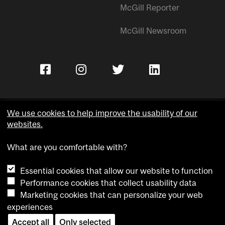
McGill Reporter
McGill Newsroom
We use cookies to help improve the usability of our
websites.
Copyright © McGill University.
What are you comfortable with?
Accessibility
Privacy notice
Essential cookies that allow our website to function
Cookie notice
Performance cookies that collect usability data
Marketing cookies that can personalize your web
Cookie settings
experiences
Contact us
Accept all
Only selected