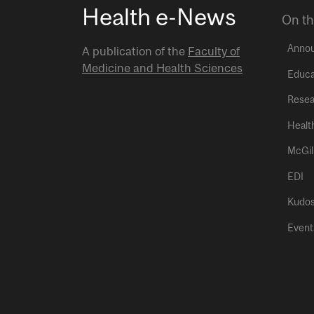
Health e-News
On th
Anno
A publication of the
Faculty of
Medicine and Health Sciences
Educa
Resea
Healt
McGil
EDI
Kudo
Event