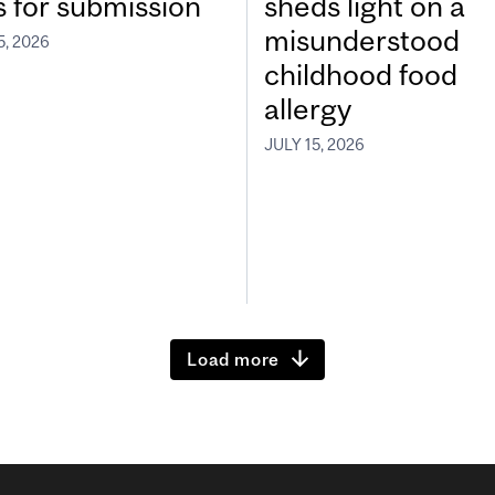
s for submission
sheds light on a
misunderstood
5, 2026
childhood food
allergy
JULY 15, 2026
Load more