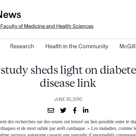
-News
e
Faculty of Medicine and Health Sciences
Research
Health in the Community
McGill
study sheds light on diabete
disease link
JUNE 30, 2010
ent des recherches sur des souris ont trouvé un lien possible entre le di
rdiaques et de mort subite par arrêt cardiaque. « Les maladies, comme l
stème nerveux autonome causent une panoplie d’anormalités comprenan