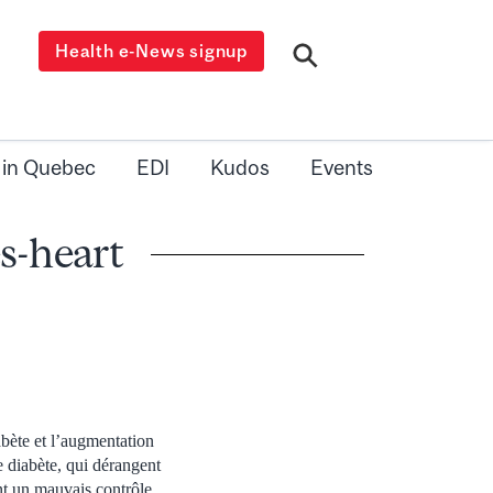
Health e-News signup
 in Quebec
EDI
Kudos
Events
s-heart
abète et l’augmentation
e diabète, qui dérangent
t un mauvais contrôle