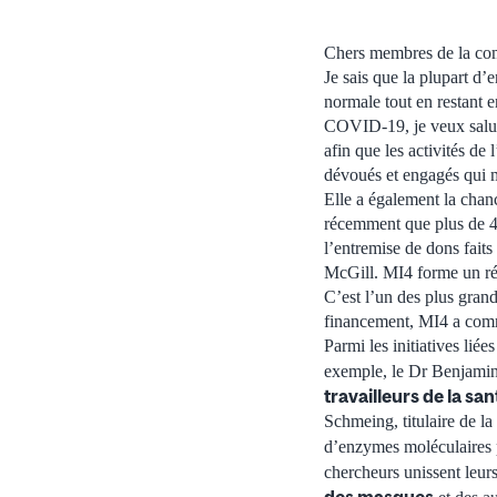
Chers membres de la co
Je sais que la plupart d
normale tout en restant e
COVID-19, je veux saluer
afin que les activités de
dévoués et engagés qui m
Elle a également la chan
récemment que plus de 4,
l’entremise de dons fait
McGill. MI4 forme un rés
C’est l’un des plus gran
financement, MI4 a comm
Parmi les initiatives li
exemple, le Dr Benjamin 
travailleurs de la sa
Schmeing, titulaire de l
d’enzymes moléculaires
chercheurs unissent leur