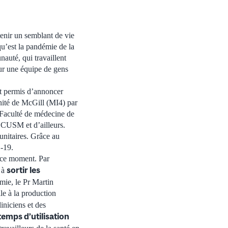
tenir un semblant de vie
qu’est la pandémie de la
auté, qui travaillent
sur une équipe de gens
nt permis d’annoncer
unité de McGill (MI4) par
 Faculté de médecine de
 CUSM et d’ailleurs.
unitaires. Grâce au
-19.
n ce moment. Par
sortir les
t à
mie, le Pr Martin
le à la production
liniciens et des
temps d’utilisation