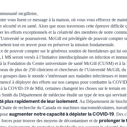
mmunauté mcgilloise,
’entre vous lisent ce message à la maison, où vous vous efforcez de main
n sécurité et en santé. Alors que nous traversons cette épreuve difficile 
 les efforts exceptionnels et la créativité des membres de notre commun
 l’Université se poursuivent. McGill est privilégiée de pouvoir compter 
ettent tout en œuvre pour en préserver la mission fondamentale.
ce de pouvoir compter sur le généreux soutien de bienfaiteurs qui lui o
1 M$ seront versés à l’Initiative interdisciplinaire en infection et imm
s à la Fondation du Centre universitaire de santé McGill (CUSM) et à la
eau de plus de 250 cliniciens et chercheurs de l’Université McGill, du
ds groupes dans le monde s’intéressant aux maladies infectieuses et imm
encé à déployer des efforts sur nos campus pour combattre la COVID
ées à la COVID-19 de MI4, certaines changent les choses sur le terrain e
Smith du Département de médecine étudie un type de test qui servirai
nté
plus rapidement
de leur isolement
. Au Département de biochi
a Chaire de recherche du Canada en machines macromoléculaires, travail
augmenter notre capacité à dépister la COVID-19
 pour
. Des c
prolonger le 
s forces pour trouver des moyens de décontaminer et de