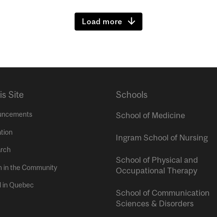
Load more
is Site
Schools
uncements
School of Medicine
tion
Ingram School of Nursing
rch
School of Physical and
h in the Community
Occupational Therapy
l in Quebec
School of Communication
Sciences & Disorders