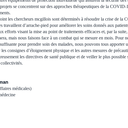
tres équipements de protection individuelle qui assurent la sécurité des t
 projets se concentrent sur des approches thérapeutiques de la COVID-
ments.
 point les chercheurs mcgillois sont déterminés à résoudre la crise de l
es travaillent d’arrache-pied pour améliorer les soins donnés aux patien
x efforts visant la mise au point de traitements efficaces et, par la suite
era, mais nous faisons face à un combat qui se mesure en mois. Pour n
 suffisante pour prendre soin des malades, nous pouvons tous apporter u
er les consignes d’éloignement physique et les autres mesures de précau
eusement les directives de santé publique et de veiller le plus possible s
collectivités.
lman
affaires médicales)
médecine