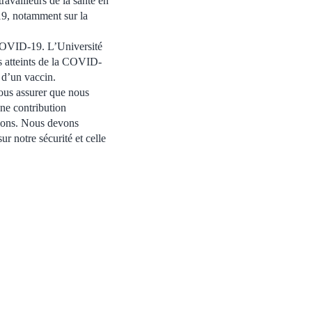
ravailleurs de la santé en
19, notamment sur la
a COVID-19. L’Université
ts atteints de la COVID-
, d’un vaccin.
ous assurer que nous
ne contribution
tions. Nous devons
ur notre sécurité et celle