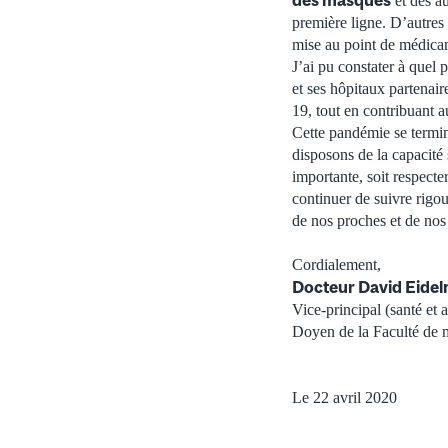
des masques
et des au
première ligne. D’autres
mise au point de médica
J’ai pu constater à quel
et ses hôpitaux partenair
19, tout en contribuant au
Cette pandémie se termin
disposons de la capacité
importante, soit respect
continuer de suivre rigour
de nos proches et de nos 
Cordialement,
Docteur David Eide
Vice-principal (santé et 
Doyen de la Faculté de 
Le 22 avril 2020