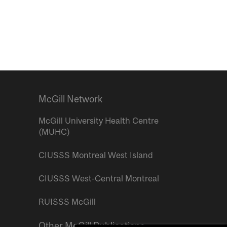
McGill Network
McGill University Health Centre
(MUHC)
CIUSSS Montreal West Island
CIUSSS West-Central Montreal
RUISSS McGill
Other McGill Publications