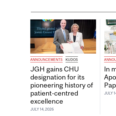
ANNOUNCEMENTS
KUDOS
ANNO
JGH gains CHU
In 
designation for its
Apo
pioneering history of
Pap
patient-centred
JULY 1
excellence
JULY 14, 2026