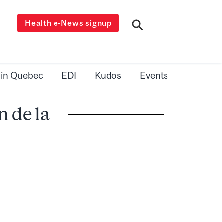
Health e-News signup
 in Quebec
EDI
Kudos
Events
 de la