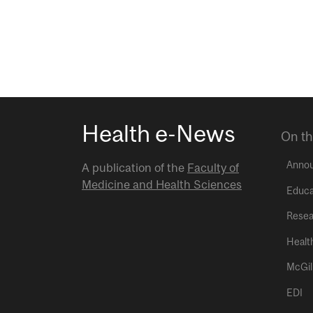
Health e-News
On th
Anno
A publication of the
Faculty of
Medicine and Health Sciences
Educa
Resea
Healt
McGil
EDI