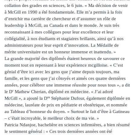
collation des grades en sciences, le 6 juin. « Ma décision de venir
à McGill en 1990 a été fondamentale. Elle m’a permis à la fois
d’enrichir ma carrière de chercheur et d’assumer un rôle de
leadership à McGill, au Canada et dans le monde. Je suis très
reconnaissant à mes collègues pour leur excellence et leur
collégialité, à nos étudiants et stagiaires brillants, ainsi qu’à nos
administrateurs pour leur esprit d’innovation. La Médaille de
mérite universitaire est un honneur immense et inattendu. »
La grande majorité des diplômés étaient heureux de savourer ce
moment tout en repensant à leur expérience mcgilloise. « C’est
génial d’être ici avec les gens que j’aime depuis toujours, ma
famille, et les gens que j’ai côtoyés et aimés ces quatre dernières
années, pour célébrer une immense réussite pour nous tous », a dit
r
le D
Mathew Cherian, diplômé en médecine. « J’ai adoré
re
McGill », a ajouté la D
Stéphanie Dufour, également diplômée en
médecine, lauréate de prix en pédiatrie et obstétrique, et nommée
au Tableau d’honneur du doyen. « Surtout le fait d’être à Gatineau
– c’était incroyable, le meilleur choix de ma vie. »
Patricia Ndanjoe, bachelière en sciences infirmières, a bien résumé
le sentiment général : « Ces trois dernières années ont été