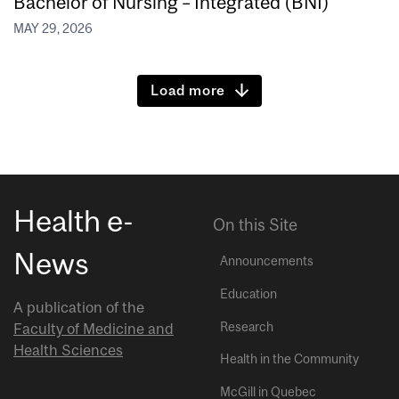
Bachelor of Nursing – Integrated (BNI)
MAY 29, 2026
Load more
Health e-
On this Site
News
Announcements
Education
A publication of the
Research
Faculty of Medicine and
Health Sciences
Health in the Community
McGill in Quebec