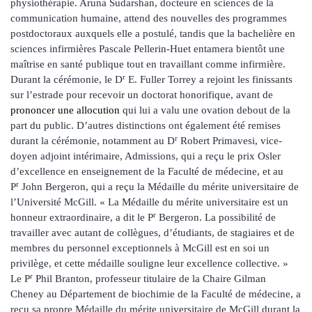
physiothérapie. Aruna Sudarshan, docteure en sciences de la
communication humaine, attend des nouvelles des programmes
postdoctoraux auxquels elle a postulé, tandis que la bachelière en
sciences infirmières Pascale Pellerin-Huet entamera bientôt une
maîtrise en santé publique tout en travaillant comme infirmière.
r
Durant la cérémonie, le D
E. Fuller Torrey a rejoint les finissants
sur l’estrade pour recevoir un doctorat honorifique, avant de
prononcer une allocution
qui lui a valu une ovation debout de la
part du public. D’autres distinctions ont également été remises
r
durant la cérémonie, notamment au D
Robert Primavesi, vice-
doyen adjoint intérimaire, Admissions, qui a reçu le prix Osler
d’excellence en enseignement de la Faculté de médecine, et au
r
P
John Bergeron, qui a reçu la Médaille du mérite universitaire de
l’Université McGill. « La Médaille du mérite universitaire est un
r
honneur extraordinaire, a dit le P
Bergeron. La possibilité de
travailler avec autant de collègues, d’étudiants, de stagiaires et de
membres du personnel exceptionnels à McGill est en soi un
privilège, et cette médaille souligne leur excellence collective. »
r
Le P
Phil Branton, professeur titulaire de la Chaire Gilman
Cheney au Département de biochimie de la Faculté de médecine, a
reçu sa propre Médaille du mérite universitaire de McGill durant la