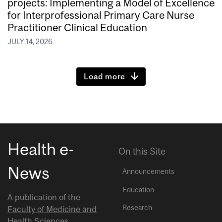
projects: Implementing a Model of Excellence
for Interprofessional Primary Care Nurse
Practitioner Clinical Education
JULY 14, 2026
Load more
Health e-
On this Site
News
Announcements
Education
A publication of the
Research
Faculty of Medicine and
Health Sciences